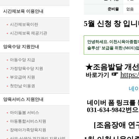
준비물
없음
시간제보육 이용안내
5월 신청 창 입니
시간제보육이란
시간제보육 제공기관
안녕하세요. 이천시육아종합지
양육수당 지원안내
솔루션
’
보급을 위한
(MOU)
아동수당 지급
★
조음발달 개선
가정양육수당 지원
☞
https
바로가기
부모급여 지원
첫만남 이용권
                   
양육서비스 지원안내
네이버 폼 링크를 
031-634-9842
아이돌봄 서비스
아동통합서비스지원
[조음장애 연구
장애아가족양육지원
산모·신생아 건강관리 지원사업