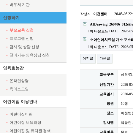
바우처 기관
작성자
이천센터
26-05-05 22
신청하기
첨부파일
AIDrawing_260406_812e9fe
부모교육 신청
1회 다운로드
DATE : 2026-05
프로그램 신청
소아언어치료실 개소 포스터 1
검사 및 상담 신청
1회 다운로드
DATE : 2026-05
찾아가는 양육상담 신청
이전글
다음글
양육효능감
교육구분
상담/검
온라인상담
신청기간
2026-05
육아소모임
교육일시
2026-05
어린이집 이용안내
정원
10명
장소
이천병
어린이집이란
어린이집 보육과정
강사명
박율현 
어린이집 및 유치원 검색
교육비용
무료