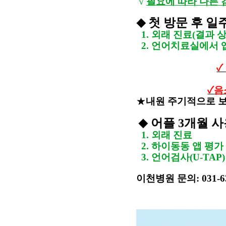
√
필요에 따라 다른 
첫 방문 후 일
◆
1.
외래 진료
(
결과 
2.
언어치료실에서 앱
✓
✓
음
★
내원 주기적으로 
어플
3
개월 사
◆
1.
외래 진료
2.
하이동동 앱 평가
3.
언어검사
(U-TAP)
이천병원 문의: 031-63