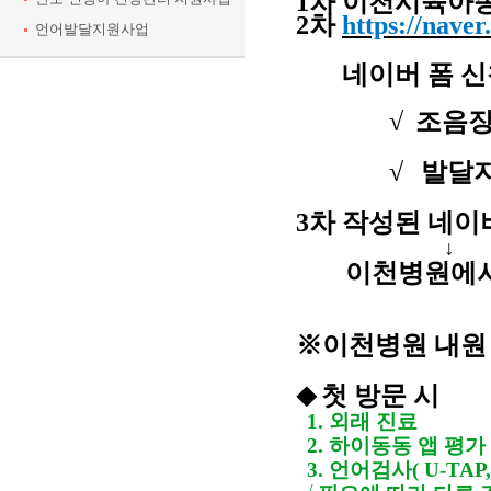
1차
이천시육아종
2차
https://nave
언어발달지원사업
  네이버 폼 
                                  
√
조음장
     
√
발달지
3차 작성된 네이
↓
이천병원에서
※
이천병원 내원
첫 방문 시
◆
1.
외래 진료
2.
하이동동 앱 평가
3.
언어검사
( U-TAP