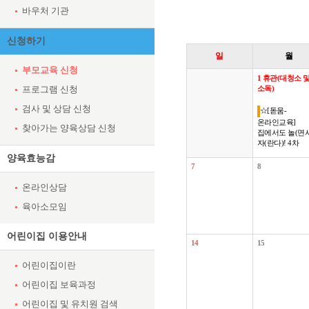
바우처 기관
신청하기
일
월
부모교육 신청
1
휴관(대청소 
프로그램 신청
소독)
검사 및 상담 신청
☆[돋움-
온라인교육]
찾아가는 양육상담 신청
집에서도 놀(면서
자(란다)! 4차
양육효능감
7
8
온라인상담
육아소모임
어린이집 이용안내
14
15
어린이집이란
어린이집 보육과정
어린이집 및 유치원 검색