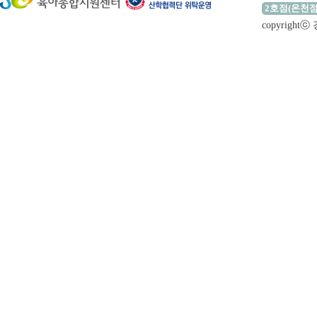
2호점(온천점
copyrigh