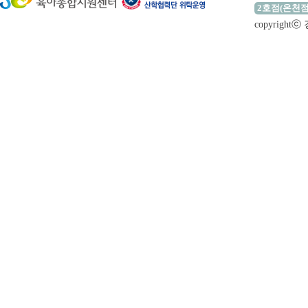
2호점(온천점
copyrigh