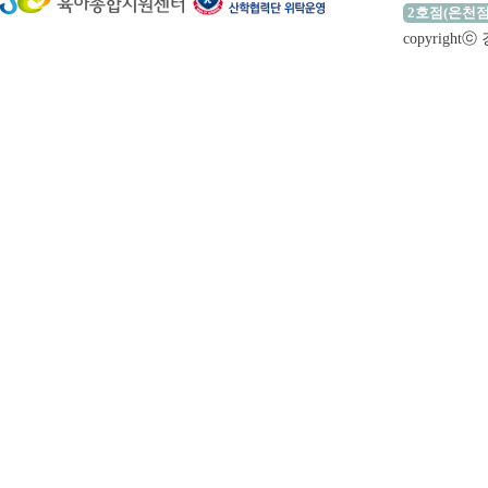
2호점(온천점
copyrigh