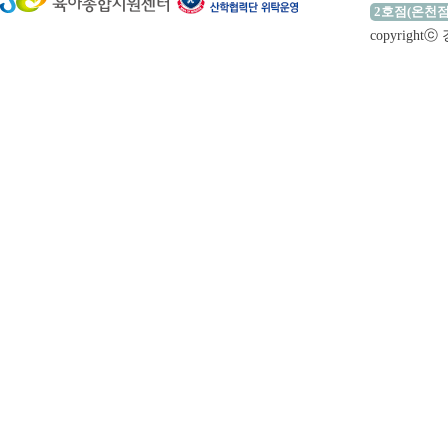
2호점(온천점
copyrigh