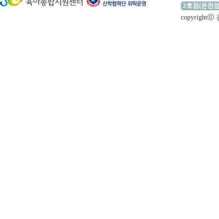
2호점(온천점
copyrigh