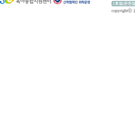
2호점(온천점
copyrigh