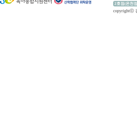
2호점(온천점
copyrigh