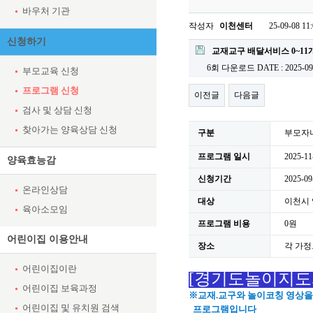
바우처 기관
작성자
이천센터
25-09-08 11
신청하기
첨부파일
교재교구 배달서비스 0~11개
6회 다운로드
DATE : 2025-09
부모교육 신청
프로그램 신청
이전글
다음글
검사 및 상담 신청
찾아가는 양육상담 신청
구분
부모자
프로그램 일시
2025-11
양육효능감
신청기간
2025-09
온라인상담
대상
이천시 
육아소모임
프로그램 비용
0원
어린이집 이용안내
장소
각 가정
어린이집이란
[경기도놀이지도
어린이집 보육과정
※
교재.교구와 놀이코칭 영상을
어린이집 및 유치원 검색
프로그램입니다