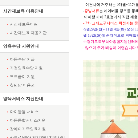
-
이천시에 거주하는 0
개월
~11
개
-
증빙서류
는 네이버폼 링크
를 통
시간제보육 이용안내
아이랑 카페
2
호점에서 직접 제
- 2차 교재교구서비스 확정자는 
시간제보육이란
-9월29일(월)~11월 4일(화) 
시간제보육 제공기관
월 18일(화)에 순차적으로 택배발
※경기도북부육아종합지원센터에서 
양육수당 지원안내
않으며 추가 배송이 어렵습니다 
아동수당 지급
가정양육수당 지원
부모급여 지원
첫만남 이용권
양육서비스 지원안내
아이돌봄 서비스
아동통합서비스지원
장애아가족양육지원
산모·신생아 건강관리 지원사업