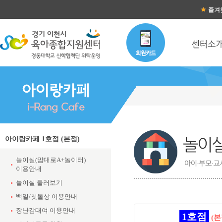
즐겨
아이랑카페 1호점 (본점)
놀이실(맘대로A+놀이터)
이용안내
놀이실 둘러보기
백일/첫돌상 이용안내
장난감대여 이용안내
1호점
(본