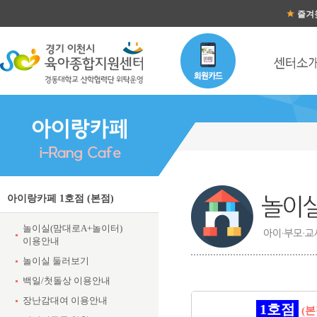
즐겨
아이랑카페 1호점 (본점)
놀이실(맘대로A+놀이터)
이용안내
놀이실 둘러보기
백일/첫돌상 이용안내
장난감대여 이용안내
1호점
(본