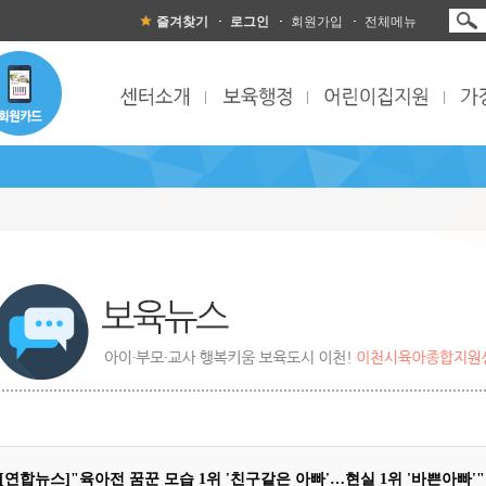
즐겨찾기
로그인
회원가입
전체메뉴
[연합뉴스]"육아전 꿈꾼 모습 1위 '친구같은 아빠'…현실 1위 '바쁜아빠'"