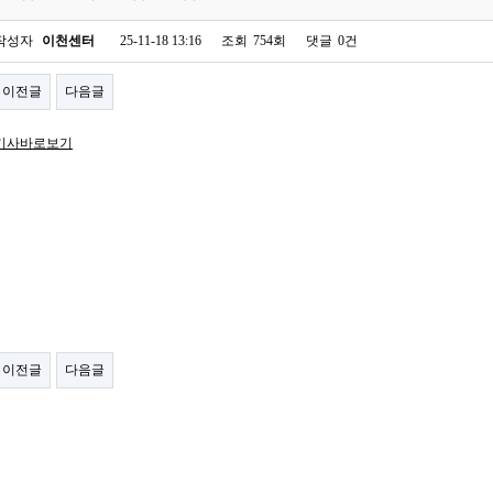
작성자
이천센터
25-11-18 13:16
조회
754회
댓글
0건
이전글
다음글
기사바로보기
이전글
다음글