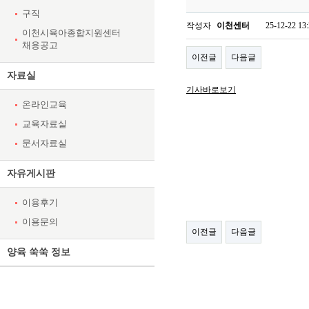
구직
작성자
이천센터
25-12-22 13
이천시육아종합지원센터
채용공고
이전글
다음글
자료실
기사바로보기
온라인교육
교육자료실
문서자료실
자유게시판
이용후기
이용문의
이전글
다음글
양육 쑥쑥 정보