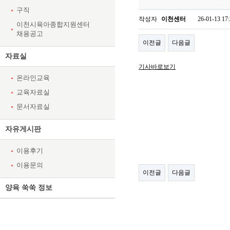
구직
작성자
이천센터
26-01-13 17
이천시육아종합지원센터
채용공고
이전글
다음글
자료실
기사바로보기
온라인교육
교육자료실
문서자료실
자유게시판
이용후기
이용문의
이전글
다음글
양육 쑥쑥 정보