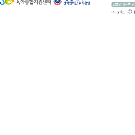
2호점(온천점
copyrigh