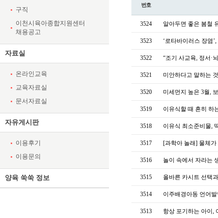
번호
구직
이천시육아종합지원센터
3524
알아두면 좋은 봄철 
채용공고
3523
‘로타바이러스 장염’,
자료실
3522
“조기 사교육, 정서·
온라인교육
3521
미안하다고 말하는 것
교육자료실
3520
미세먼지 높은 3월,
문서자료실
3519
이유식할 때 흔히 하는
자유게시판
3518
이유식 최소준비물, 
이용후기
3517
[과학아 놀래] 물체가
이용문의
3516
놀이 속에서 자라는 
3515
올바른 카시트 선택과
양육 쑥쑥 정보
3514
이주배경아동 언어발
3513
항상 포기하는 아이,