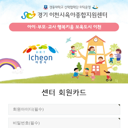
회
원
로
그
인