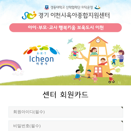
회
원
로
그
인