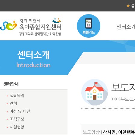
즐
센터안내
설립목적
연혁
미션 및 비전
조직구성
시설현황
보도영상 |
참시민, 이천행