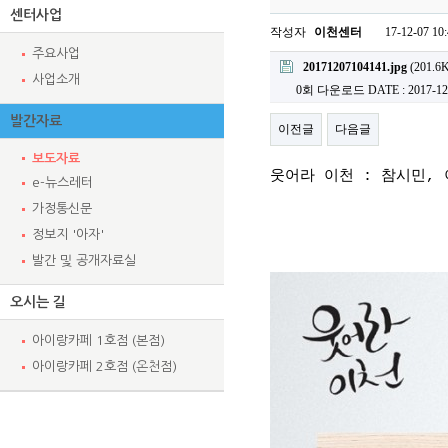
센터사업
작성자
이천센터
17-12-07 10
주요사업
20171207104141.jpg
(201.6
사업소개
0회 다운로드
DATE : 2017-12
발간자료
이전글
다음글
보도자료
웃어라 이천 : 참시민,
e-뉴스레터
가정통신문
정보지 '아자'
발간 및 공개자료실
오시는 길
아이랑카페 1호점 (본점)
아이랑카페 2호점 (온천점)