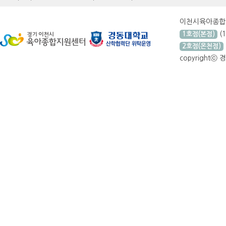
이천시육아종
(
1호점(본점)
2호점(온천점)
copyrightⓒ