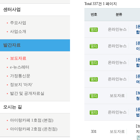
Total 337건
1 페이지
센터사업
번호
분류
주요사업
[
온라인뉴스
사업소개
합
[
발간자료
온라인뉴스
이
보도자료
[
온라인뉴스
합
e-뉴스레터
가정통신문
[
온라인뉴스
여
정보지 '아자'
[
발간 및 공개자료실
보도자료
청
오시는 길
[
온라인뉴스
법
아이랑카페 1호점 (본점)
[
아이랑카페 2호점 (온천점)
331
보도자료
지