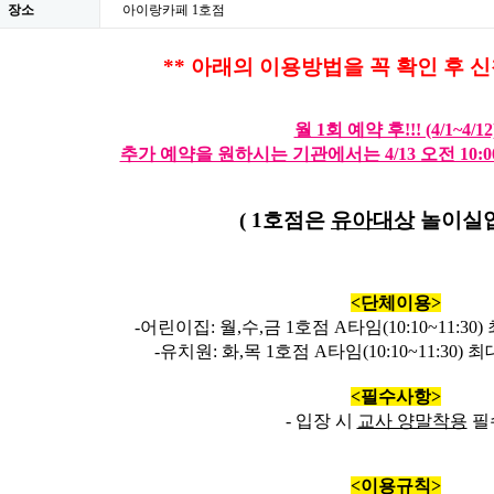
장소
아이랑카페 1호점
**
아래의 이용방법을 꼭 확인 후 
월 1회 예약 후!!! (4/1~4/12
추가 예약을 원하시는 기관에서는 4/13 오전 10:
( 1호점은
유아대상
놀이실입
<단체
이용
>
-어린이집: 월,
수,금
1
호점
A
타임
(10:10~11:30)
-유치원: 화,목
1
호점
A
타임
(10:10~11:30)
최
<
필수사항
>
-
입장 시
교사 양말착용
필
<
이용규칙
>