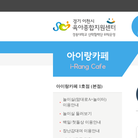
아이랑카페 1호점 (본점)
놀이실(맘대로A+놀이터)
이용안내
놀이실 둘러보기
백일/첫돌상 이용안내
장난감대여 이용안내