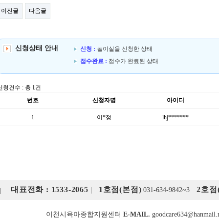
이전글
다음글
신청상태 안내
신청 :
놀이실을 신청한 상태
접수완료 :
접수가 완료된 상태
신청건수 : 총
1
건
번호
신청자명
아이디
1
이*정
lhj*******
대표전화 : 1533-2065
1호점(본점)
2호점
|
031-634-9842~3
이천시육아종합지원센터
E-MAIL.
goodcare634@hanmail.