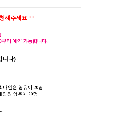
신청해주세요
**
)
00부터 예약 가능합니다.
니다)
최대인원 영유아
20
명
대인원 영유아
20
명
수