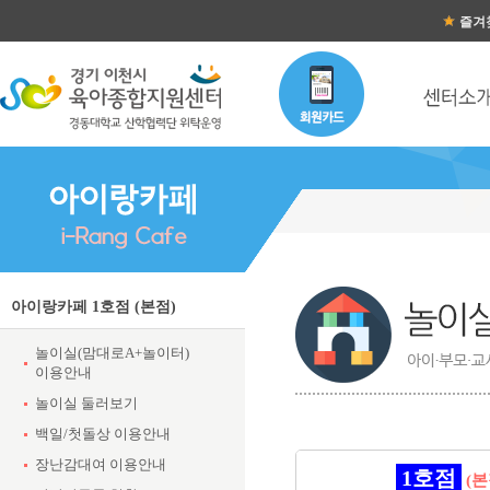
즐겨
아이랑카페 1호점 (본점)
놀이실(맘대로A+놀이터)
이용안내
놀이실 둘러보기
백일/첫돌상 이용안내
장난감대여 이용안내
1호점
(본