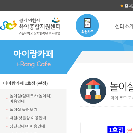
즐겨
아이랑카페 1호점 (본점)
놀이실(맘대로A+놀이터)
이용안내
놀이실 둘러보기
백일/첫돌상 이용안내
장난감대여 이용안내
1호점
(본