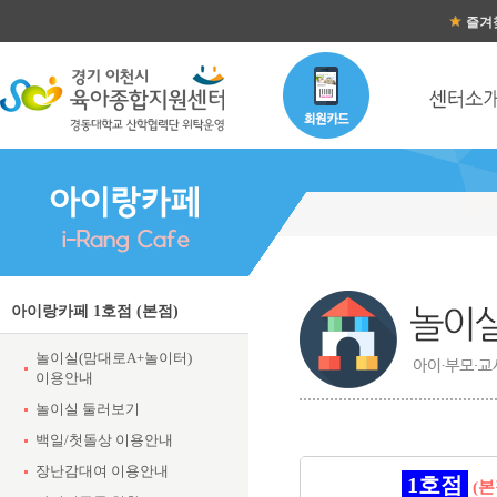
즐겨
아이랑카페 1호점 (본점)
놀이실(맘대로A+놀이터)
이용안내
놀이실 둘러보기
백일/첫돌상 이용안내
장난감대여 이용안내
1호점
(본