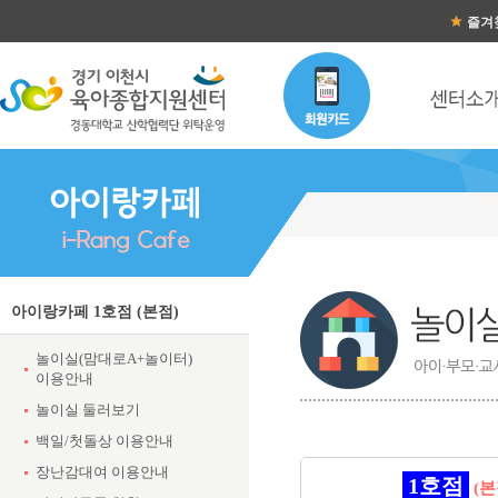
즐겨
아이랑카페 1호점 (본점)
놀이실(맘대로A+놀이터)
이용안내
놀이실 둘러보기
백일/첫돌상 이용안내
장난감대여 이용안내
1호점
(본