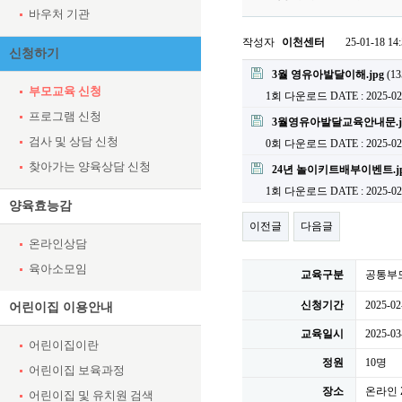
바우처 기관
작성자
이천센터
25-01-18 14
신청하기
첨부파일
3월 영유아발달이해.jpg
(13
부모교육 신청
1회 다운로드
DATE : 2025-02
프로그램 신청
3월영유아발달교육안내문.j
검사 및 상담 신청
0회 다운로드
DATE : 2025-02
찾아가는 양육상담 신청
24년 놀이키트배부이벤트.j
1회 다운로드
DATE : 2025-02
양육효능감
이전글
다음글
온라인상담
육아소모임
교육구분
공통부
신청기간
2025-02
어린이집 이용안내
교육일시
2025-03
어린이집이란
정원
10명
어린이집 보육과정
장소
온라인 
어린이집 및 유치원 검색