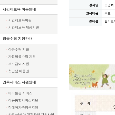
강사명
조명희
시간제보육 이용안내
교육비용
무료
시간제보육이란
준비물
필기도
시간제보육 제공기관
양육수당 지원안내
아동수당 지급
가정양육수당 지원
부모급여 지원
첫만남 이용권
양육서비스 지원안내
아이돌봄 서비스
아동통합서비스지원
장애아가족양육지원
산모·신생아 건강관리 지원사업