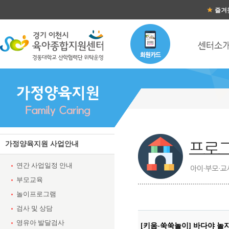
즐겨
가정양육지원 사업안내
연간 사업일정 안내
부모교육
놀이프로그램
검사 및 상담
영유아 발달검사
[키움-쑥쑥놀이] 바다야 놀자