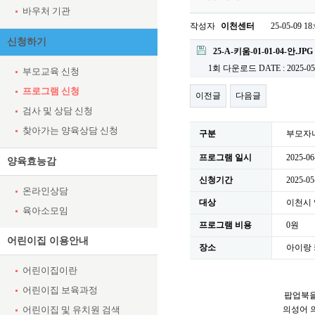
바우처 기관
작성자
이천센터
25-05-09 18
신청하기
첨부파일
25-A-키움-01-01-04-안.JPG
1회 다운로드
DATE : 2025-05
부모교육 신청
프로그램 신청
이전글
다음글
검사 및 상담 신청
찾아가는 양육상담 신청
구분
부모자
프로그램 일시
2025-06
양육효능감
신청기간
2025-05
온라인상담
대상
이천시
육아소모임
프로그램 비용
0원
어린이집 이용안내
장소
아이랑 
어린이집이란
어린이집 보육과정
팝업북을
어린이집 및 유치원 검색
의성어 