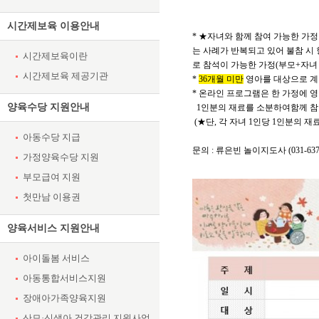
시간제보육 이용안내
*
★
자녀와 함께 참여 가능한 가
는 사례가 반복되고 있어 불참 시
시간제보육이란
로 참석이 가능한
가정(부모+자녀
시간제보육 제공기관
*
36개월 미만
영아를 대상으로 계
* 온라인 프로그램은 한 가정에 영
양육수당 지원안내
1인분의 재료를 소분하여함께 참
(★단, 각 자녀 1인당 1인분의 
아동수당 지급
문의 : 류은빈 놀이지도사 (031-637-
가정양육수당 지원
부모급여 지원
첫만남 이용권
양육서비스 지원안내
아이돌봄 서비스
아동통합서비스지원
장애아가족양육지원
산모·신생아 건강관리 지원사업