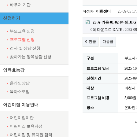
바우처 기관
작성자
이천센터
25-09-05 17
신청하기
첨부파일
25-A-키움-01-02-04-안.JPG
0회 다운로드
DATE : 2025-09
부모교육 신청
프로그램 신청
이전글
다음글
검사 및 상담 신청
찾아가는 양육상담 신청
구분
부모자
프로그램 일시
2025-10
양육효능감
신청기간
2025-09
온라인상담
대상
이천시
육아소모임
프로그램 비용
5,000원
어린이집 이용안내
장소
온라인 
어린이집이란
어린이집 보육과정
어린이집 및 유치원 검색