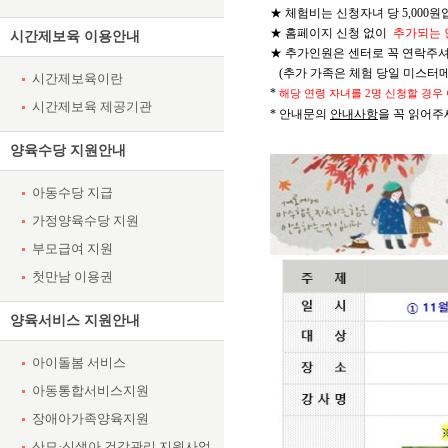
★ 체험비는 신청자녀 당 5,000원
★ 홈페이지 신청 없이
추가되는 
시간제보육 이용안내
★ 추가인원은 센터로 꼭 연락주
(추가 가족은 체험 당일 미스터
시간제보육이란
*
해당 연령 자녀를
2
명 신청할 경우
시간제보육 제공기관
* 안내문의
안내사항
을 꼭 읽어주
양육수당 지원안내
아동수당 지급
가정양육수당 지원
부모급여 지원
첫만남 이용권
양육서비스 지원안내
아이돌봄 서비스
아동통합서비스지원
장애아가족양육지원
산모·신생아 건강관리 지원사업