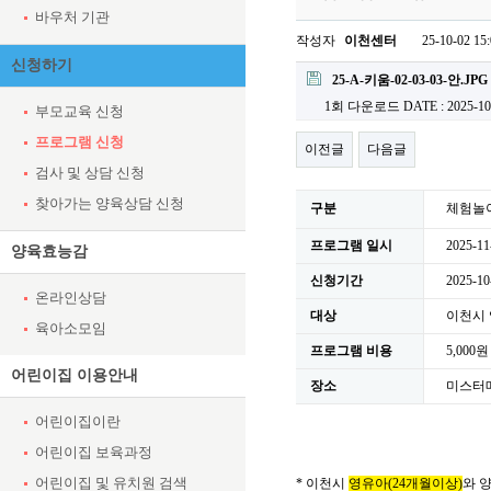
바우처 기관
작성자
이천센터
25-10-02 15
신청하기
첨부파일
25-A-키움-02-03-03-안.JPG
1회 다운로드
DATE : 2025-10
부모교육 신청
프로그램 신청
이전글
다음글
검사 및 상담 신청
찾아가는 양육상담 신청
구분
체험놀
프로그램 일시
2025-11
양육효능감
신청기간
2025-10
온라인상담
대상
이천시
육아소모임
프로그램 비용
5,000원
어린이집 이용안내
장소
미스터
어린이집이란
어린이집 보육과정
어린이집 및 유치원 검색
* 이천시
영유아(24개월이상)
와 