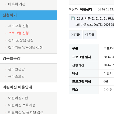
바우처 기관
작성자
이천센터
26-02-13 13
신청하기
첨부파일
26-A-키움-01-01-01-01-안.j
1회 다운로드
DATE : 2026-02
부모교육 신청
프로그램 신청
이전글
다음글
검사 및 상담 신청
찾아가는 양육상담 신청
구분
부모자
프로그램 일시
2026-03
양육효능감
신청기간
2026-02
온라인상담
대상
이천시
육아소모임
프로그램 비용
0원
어린이집 이용안내
장소
아이랑 
어린이집이란
어린이집 보육과정
어린이집 및 유치원 검색