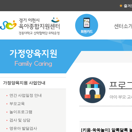
즐겨
가정양육지원 사업안내
연간 사업일정 안내
부모교육
놀이프로그램
검사 및 상담
영유아 발달검사
[키움-쑥쑥놀이] 알록달록 