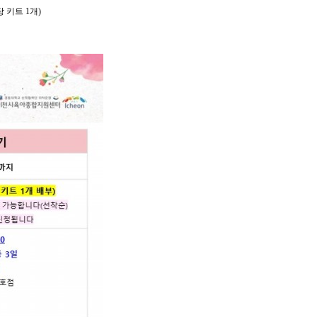
 키트 1
개)