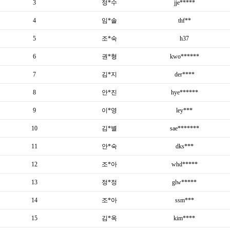
3
정*수
jje*****
4
임*솔
thf**
5
조*숙
h37
6
권*형
kwo******
7
김*지
der****
8
안*진
hye******
9
이*영
ley***
10
김*별
sae*******
11
안*숙
dks***
12
조*아
whd*****
13
정*정
glw*****
14
조*아
ssm***
15
김*옥
kim****