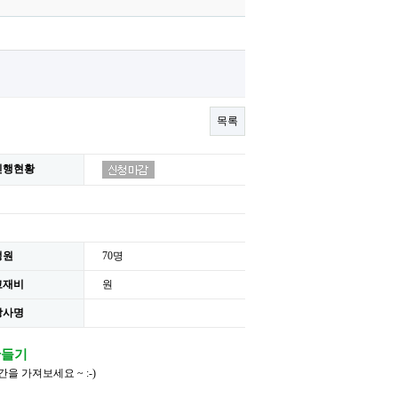
목록
진행현황
정원
70명
교재비
원
강사명
만들기
 가져보세요 ~ :-)