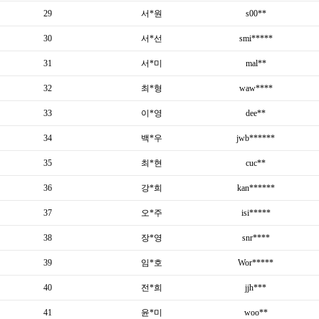
29
서*원
s00**
30
서*선
smi*****
31
서*미
mal**
32
최*형
waw****
33
이*영
dee**
34
백*우
jwb******
35
최*현
cuc**
36
강*희
kan******
37
오*주
isi*****
38
장*영
snr****
39
임*호
Wor*****
40
전*희
jjh***
41
윤*미
woo**