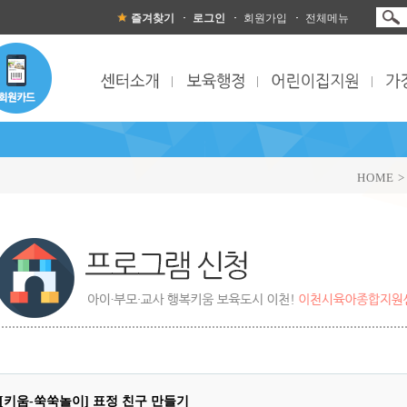
즐겨찾기
로그인
회원가입
전체메뉴
HOME 
[키움-쑥쑥놀이] 표정 친구 만들기