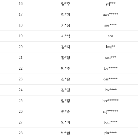
16
양*주
yej***
17
정*미
awe*****
18
기*정
soe****
19
서*석
seo
20
강*지
kmj**
21
황*영
son***
22
방*주
lov*****
23
김*은
dae*****
24
김*경
lov****
25
임*정
hee******
26
권*순
rnj******
27
안*미
bom****
28
박*란
phr****