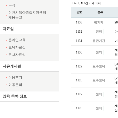
Total 1,313건
7 페이지
구직
이천시육아종합지원센터
번호
분류
채용공고
1133
평가제
2
자료실
1132
센터
아
온라인교육
1131
유관기관
이
교육자료실
제
1130
센터
문서자료실
원
[
자유게시판
1129
보수교육
개
이용후기
[
1128
보수교육
개
이용문의
제
1127
센터
양육 쑥쑥 정보
원
제
1126
센터
설