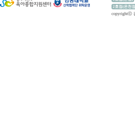
2호점(온천점
copyrigh