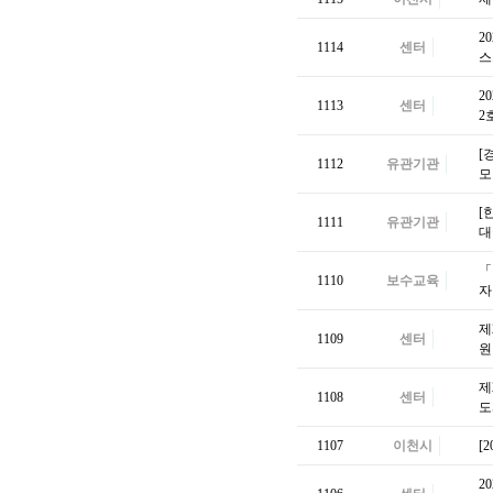
2
1114
센터
2
1113
센터
2
[
1112
유관기관
모
[
1111
유관기관
대
「
1110
보수교육
자
제
1109
센터
원
제
1108
센터
도
1107
이천시
[
2