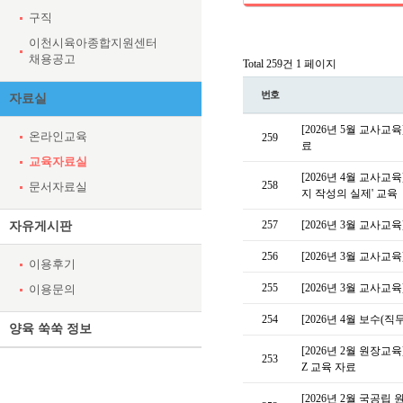
구직
이천시육아종합지원센터
채용공고
Total 259건
1 페이지
번호
자료실
[2026년 5월 교사교
온라인교육
259
료
교육자료실
[2026년 4월 교사
258
문서자료실
지 작성의 실제' 교육
257
[2026년 3월 교사
자유게시판
256
[2026년 3월 교사교육
이용후기
255
[2026년 3월 교사교육]
이용문의
254
[2026년 4월 보수
양육 쑥쑥 정보
[2026년 2월 원장교
253
Z 교육 자료
[2026년 2월 국공립