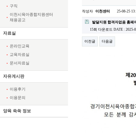
구직
작성자
이천센터
25-08-25 13
이천시육아종합지원센터
채용공고
발달지원 합격자없음 홈페이
15회 다운로드
DATE : 2025-0
자료실
이전글
다음글
온라인교육
교육자료실
문서자료실
자유게시판
이용후기
이용문의
양육 쑥쑥 정보