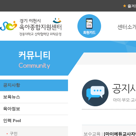
즐겨
공지사항
보육뉴스
육아정보
인력 Pool
구인
보수교육 |
[마이에듀교사자람