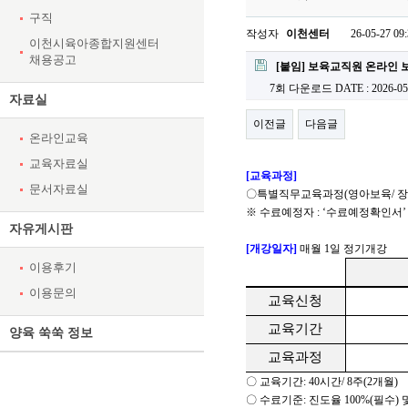
구직
작성자
이천센터
26-05-27 09
이천시육아종합지원센터
채용공고
[붙임] 보육교직원 온라인
7회 다운로드
DATE : 2026-05
자료실
이전글
다음글
온라인교육
교육자료실
[
교육과정
]
문서자료실
〇
특별직무교육과정
(
영아보육
/
장
※
수료예정자
: ‘
수료예정확인서
자유게시판
[
개강일자
]
매월
1
일 정기개강
이용후기
이용문의
교육신청
교육기간
양육 쑥쑥 정보
교육과정
〇
교육기간
: 40
시간
/ 8
주
(2
개월
)
〇
수료기준
:
진도율
100%(
필수
)