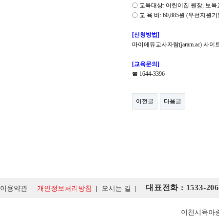
〇
교육대상
:
어린이집 원장
,
보육
〇
교 육 비
: 60,885
원
(
우선지원기
[
신청방법
]
마이에듀교사자람
(jaram.ac)
사이트
[
교육문의
]
☎
1644-3396
이전글
다음글
대표전화 : 1533-206
이용약관
개인정보처리방침
오시는 길
이천시육아