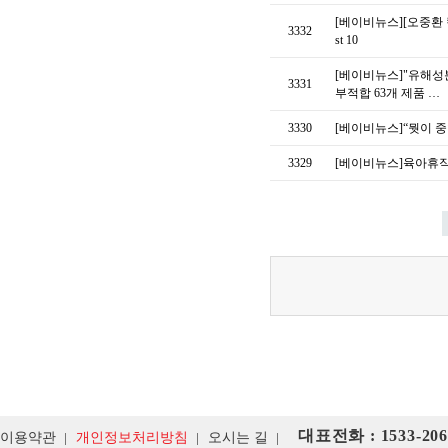
[베이비뉴스][오중환 
3332
st 10
[베이비뉴스]"유해성분
3331
부적합 63개 제품 …
3330
[베이비뉴스]“뭣이 중
3329
[베이비뉴스]육아휴직,
대표전화 : 1533-206
이용약관
개인정보처리방침
오시는 길