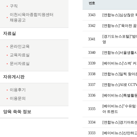
번호
구직
이천시육아종합지원센터
3343
[연합뉴스]심상찮은 독
채용공고
3342
[연합뉴스]"육아전 꿈꾼
자료실
[경기도뉴스포털]“밤
3341
영
온라인교육
3340
[연합뉴스]서울생활사
교육자료실
문서자료실
3339
[베이비뉴스]'스벅' 
3338
[연합뉴스]일찍 찾아온
자유게시판
3337
[연합뉴스]AI로 C
이용후기
3336
[베이비뉴스]특별활동비
이용문의
[베이비뉴스]"수유텀·
3335
양육 쑥쑥 정보
아 트렌드
3334
[연합뉴스]경기아트센터
3333
[베이비뉴스]산만하고