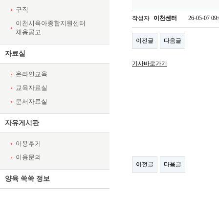
구직
작성자
이천센터
26-05-07 09
이천시육아종합지원센터
채용공고
이전글
다음글
자료실
기사바로가기
온라인교육
교육자료실
문서자료실
자유게시판
이용후기
이용문의
이전글
다음글
양육 쑥쑥 정보