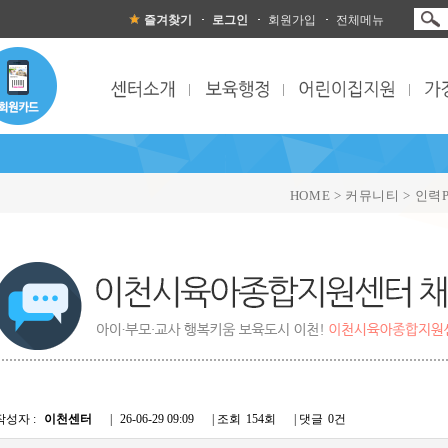
즐겨찾기
로그인
회원가입
전체메뉴
HOME > 커뮤니티 > 인력P
작성자 :
이천센터
|
26-06-29 09:09
| 조회
154회
| 댓글
0건