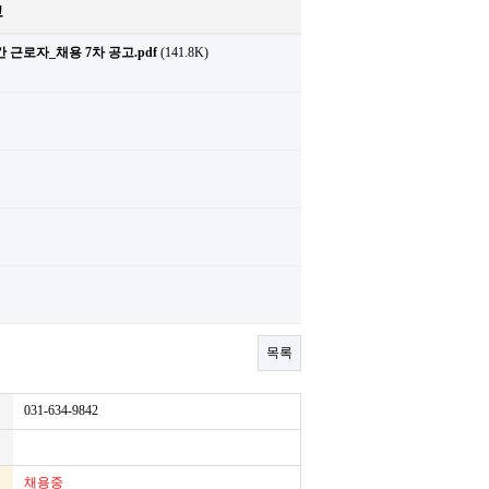
고
근로자_채용 7차 공고.pdf
(141.8K)
목록
031-634-9842
채용중