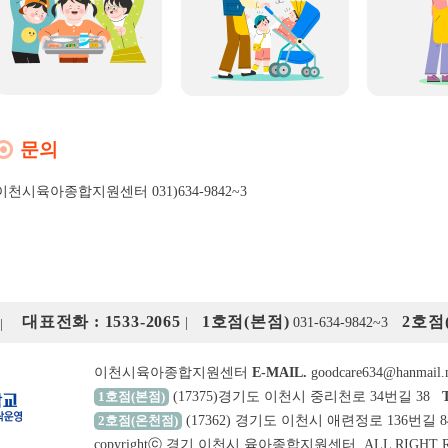
문의
이천시육아종합지원센터 031)634-9842~3
대표전화 : 1533-2065
1호점(본점)
2호점
|
031-634-9842~3
이천시육아종합지원센터
E-MAIL.
goodcare634@hanmail.
1호점(본점)
(17375)경기도 이천시 중리천로 34번길 38
2호점(온천점)
(17362) 경기도 이천시 애련정로 136번길 
copyrightⓒ 경기 이천시 육아종합지원센터. ALL RIGHT 