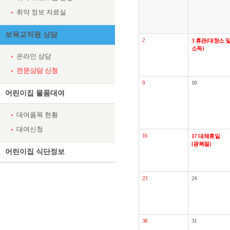
취약 정보 자료실
보육교직원 상담
2
3
휴관(대청소 
소독)
온라인 상담
전문상담 신청
9
10
어린이집 물품대여
대여품목 현황
대여신청
16
17
대체휴일
(광복절)
어린이집 식단정보
23
24
30
31